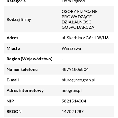
Kategoria
Dom i ogród
OSOBY FIZYCZNE
PROWADZĄCE
Rodzaj firmy
DZIAŁALNOŚĆ
GOSPODARCZĄ
Adres
ul. Skarbka z Gór 138/U8
Miasto
Warszawa
Region (Województwo)
-
Numer telefonu
48791806804
E-mail
biuro@neogran.pl
Adres internetowy
neogran.pl
NIP
5821514004
REGON
147021287