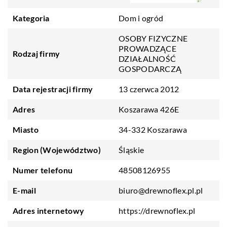
Kategoria
Dom i ogród
OSOBY FIZYCZNE
PROWADZĄCE
Rodzaj firmy
DZIAŁALNOŚĆ
GOSPODARCZĄ
Data rejestracji firmy
13 czerwca 2012
Adres
Koszarawa 426E
Miasto
34-332 Koszarawa
Region (Województwo)
Śląskie
Numer telefonu
48508126955
E-mail
biuro@drewnoflex.pl.pl
Adres internetowy
https://drewnoflex.pl