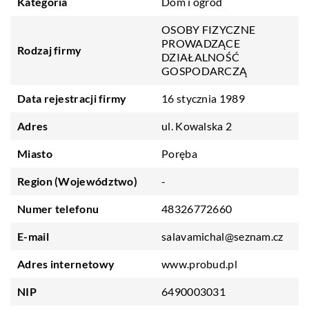
Kategoria
Dom i ogród
OSOBY FIZYCZNE
PROWADZĄCE
Rodzaj firmy
DZIAŁALNOŚĆ
GOSPODARCZĄ
Data rejestracji firmy
16 stycznia 1989
Adres
ul. Kowalska 2
Miasto
Poręba
Region (Województwo)
-
Numer telefonu
48326772660
E-mail
salavamichal@seznam.cz
Adres internetowy
www.probud.pl
NIP
6490003031