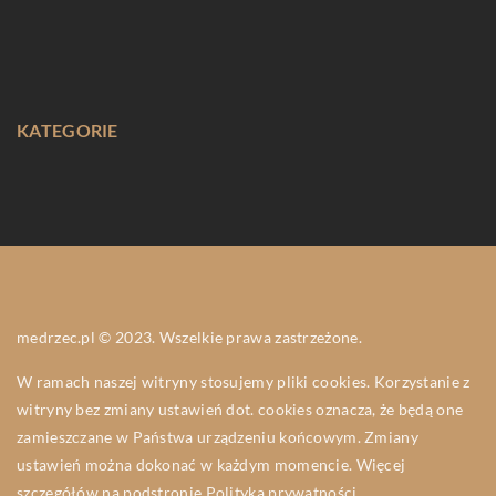
KATEGORIE
medrzec.pl © 2023. Wszelkie prawa zastrzeżone.
W ramach naszej witryny stosujemy pliki cookies. Korzystanie z
witryny bez zmiany ustawień dot. cookies oznacza, że będą one
zamieszczane w Państwa urządzeniu końcowym. Zmiany
ustawień można dokonać w każdym momencie. Więcej
szczegółów na podstronie
Polityka prywatności
.