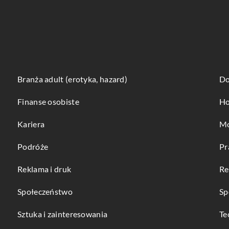
Branża adult (erotyka, hazard)
Do
Finanse osobiste
Ho
Kariera
Mo
Podróże
Pr
Reklama i druk
Re
Społeczeństwo
Sp
Sztuka i zainteresowania
Te