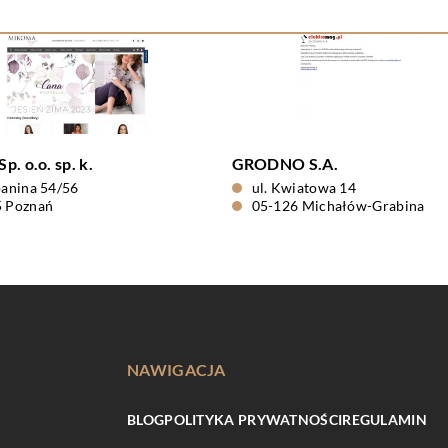
. o.o. sp. k.
GRODNO S.A.
panina 54/56
ul. Kwiatowa 14
5 Poznań
05-126 Michałów-Grabina
NAWIGACJA
BLOG
POLITYKA PRYWATNOŚCI
REGULAMIN