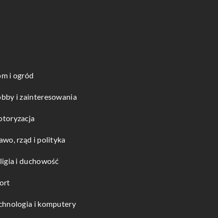
m i ogród
bby i zainteresowania
toryzacja
awo, rząd i polityka
ligia i duchowość
ort
chnologia i komputery