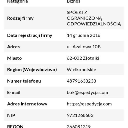
Kategoria
Biznes
SPÓŁKI Z
Rodzaj firmy
OGRANICZONĄ
ODPOWIEDZIALNOŚCIĄ
Data rejestracji firmy
14 grudnia 2016
Adres
ul. Azaliowa 10B
Miasto
62-002 Złotniki
Region (Województwo)
Wielkopolskie
Numer telefonu
48791633233
E-mail
bok@espedycja.com
Adres internetowy
https://espedycja.com
NIP
9721268683
REGON
366081319