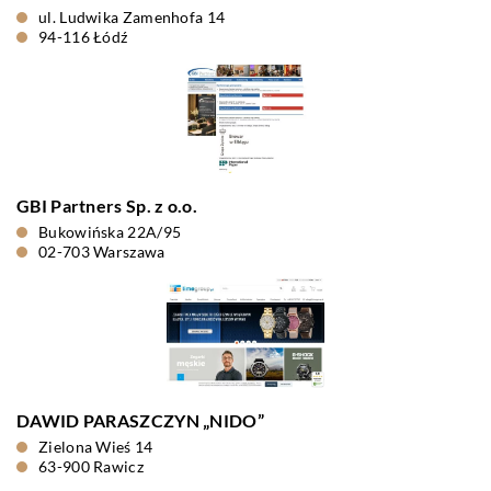
ul. Ludwika Zamenhofa 14
94-116 Łódź
GBI Partners Sp. z o.o.
Bukowińska 22A/95
02-703 Warszawa
DAWID PARASZCZYN „NIDO”
Zielona Wieś 14
63-900 Rawicz