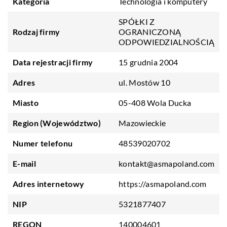
Kategoria
Technologia i komputery
SPÓŁKI Z
Rodzaj firmy
OGRANICZONĄ
ODPOWIEDZIALNOŚCIĄ
Data rejestracji firmy
15 grudnia 2004
Adres
ul. Mostów 10
Miasto
05-408 Wola Ducka
Region (Województwo)
Mazowieckie
Numer telefonu
48539020702
E-mail
kontakt@asmapoland.com
Adres internetowy
https://asmapoland.com
NIP
5321877407
REGON
140004601