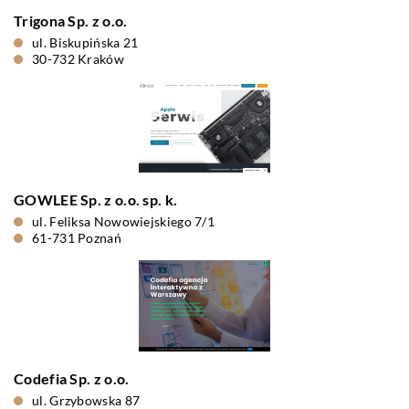
Trigona Sp. z o.o.
ul. Biskupińska 21
30-732 Kraków
GOWLEE Sp. z o.o. sp. k.
ul. Feliksa Nowowiejskiego 7/1
61-731 Poznań
Codefia Sp. z o.o.
ul. Grzybowska 87