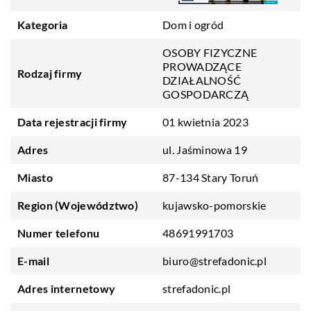
Kategoria
Dom i ogród
OSOBY FIZYCZNE
PROWADZĄCE
Rodzaj firmy
DZIAŁALNOŚĆ
GOSPODARCZĄ
Data rejestracji firmy
01 kwietnia 2023
Adres
ul. Jaśminowa 19
Miasto
87-134 Stary Toruń
Region (Województwo)
kujawsko-pomorskie
Numer telefonu
48691991703
E-mail
biuro@strefadonic.pl
Adres internetowy
strefadonic.pl