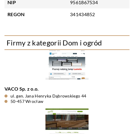
NIP
9561867534
REGON
341434852
Firmy z kategorii Dom i ogród
VACO Sp. z o.o.
ul. gen. Jana Henryka Dąbrowskiego 44
50-457 Wrocław