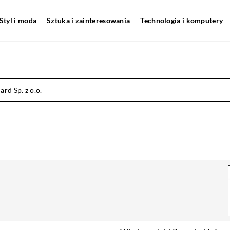
Styl i moda
Sztuka i zainteresowania
Technologia i komputery
rd Sp. z o.o.