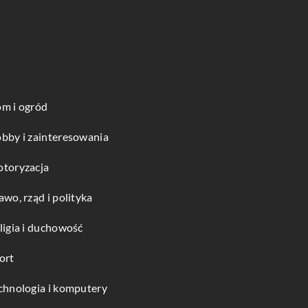
m i ogród
bby i zainteresowania
toryzacja
awo, rząd i polityka
ligia i duchowość
ort
chnologia i komputery