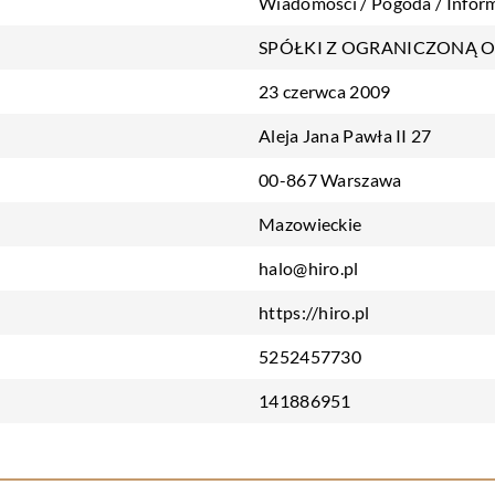
Wiadomości / Pogoda / Infor
SPÓŁKI Z OGRANICZONĄ 
23 czerwca 2009
Aleja Jana Pawła II 27
00-867 Warszawa
Mazowieckie
halo@hiro.pl
https://hiro.pl
5252457730
141886951