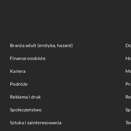
Branża adult (erotyka, hazard)
Do
Finanse osobiste
Ho
Kariera
Mo
Podróże
Pr
Reklama i druk
Re
Społeczeństwo
Sp
Sztuka i zainteresowania
Te