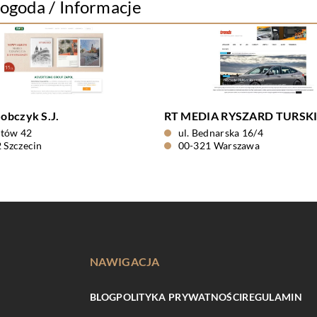
Pogoda / Informacje
obczyk S.J.
RT MEDIA RYSZARD TURSK
astów 42
ul. Bednarska 16/4
 Szczecin
00-321 Warszawa
NAWIGACJA
BLOG
POLITYKA PRYWATNOŚCI
REGULAMIN