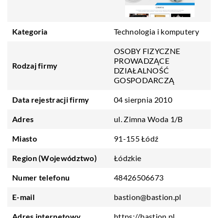
Kategoria
Technologia i komputery
OSOBY FIZYCZNE
PROWADZĄCE
Rodzaj firmy
DZIAŁALNOŚĆ
GOSPODARCZĄ
Data rejestracji firmy
04 sierpnia 2010
Adres
ul. Zimna Woda 1/B
Miasto
91-155 Łódź
Region (Województwo)
Łódzkie
Numer telefonu
48426506673
E-mail
bastion@bastion.pl
Adres internetowy
https://bastion.pl