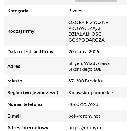
Kategoria
Biznes
OSOBY FIZYCZNE
PROWADZĄCE
Rodzaj firmy
DZIAŁALNOŚĆ
GOSPODARCZĄ
Data rejestracji firmy
20 marca 2009
ul. gen. Władysława
Adres
Sikorskiego 60E
Miasto
87-300 Brodnica
Region (Województwo)
Kujawsko-pomorskie
Numer telefonu
48607257628
E-mail
bok@drony.net
Adres internetowy
https://drony.net