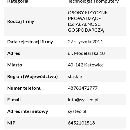
Kategoria
Technologia i komputery
OSOBY FIZYCZNE
PROWADZĄCE
Rodzaj firmy
DZIAŁALNOŚĆ
GOSPODARCZĄ
Data rejestracji firmy
27 stycznia 2011
Adres
ul. Modelarska 18
Miasto
40-142 Katowice
Region (Województwo)
śląskie
Numer telefonu
48783472777
E-mail
info@systeo.pl
Adres internetowy
systeo.pl
NIP
6452101518