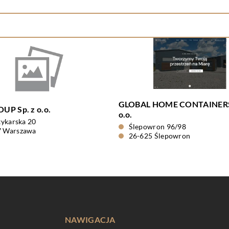
GLOBAL HOME CONTAINERS 
UP Sp. z o.o.
o.o.
ktykarska 20
Ślepowron 96/98
7 Warszawa
26-625 Ślepowron
NAWIGACJA