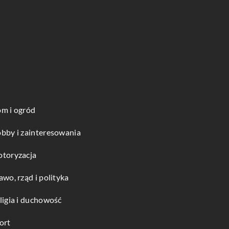
m i ogród
bby i zainteresowania
toryzacja
awo, rząd i polityka
ligia i duchowość
ort