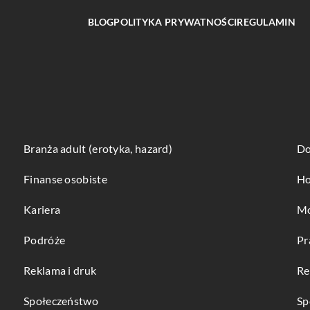
BLOG
POLITYKA PRYWATNOŚCI
REGULAMIN
Branża adult (erotyka, hazard)
Do
Finanse osobiste
Ho
Kariera
Mo
Podróże
Pr
Reklama i druk
Re
Społeczeństwo
Sp