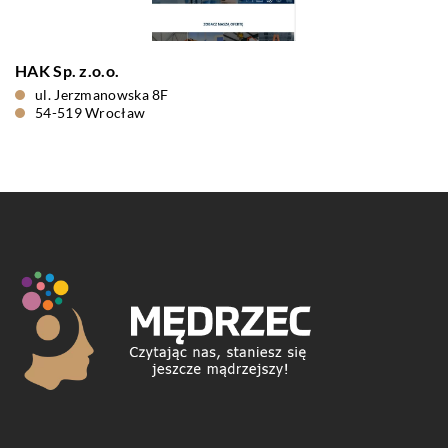
HAK Sp. z.o.o.
ul. Jerzmanowska 8F
54-519 Wrocław