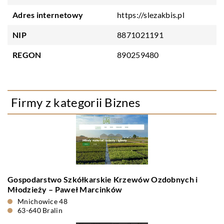
Adres internetowy
https://slezakbis.pl
NIP
8871021191
REGON
890259480
Firmy z kategorii Biznes
Gospodarstwo Szkółkarskie Krzewów Ozdobnych i
Młodzieży – Paweł Marcinków
Mnichowice 48
63-640 Bralin