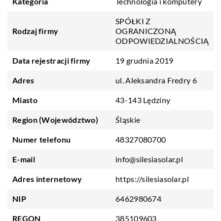
Kategoria
Technologia i komputery
SPÓŁKI Z
Rodzaj firmy
OGRANICZONĄ
ODPOWIEDZIALNOŚCIĄ
Data rejestracji firmy
19 grudnia 2019
Adres
ul. Aleksandra Fredry 6
Miasto
43-143 Lędziny
Region (Województwo)
Śląskie
Numer telefonu
48327080700
E-mail
info@silesiasolar.pl
Adres internetowy
https://silesiasolar.pl
NIP
6462980674
REGON
385109603