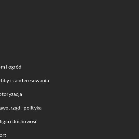
m i ogród
bby i zainteresowania
toryzacja
awo, rząd i polityka
ligia i duchowość
ort