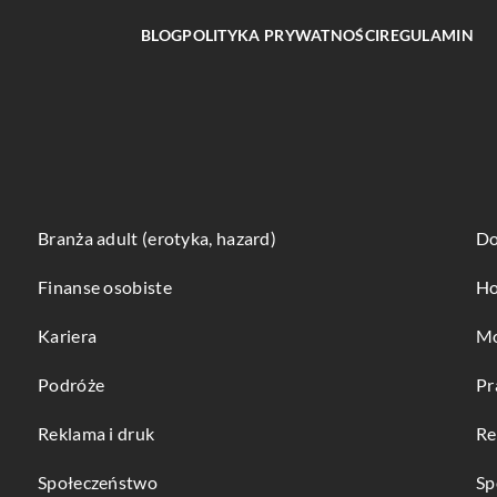
BLOG
POLITYKA PRYWATNOŚCI
REGULAMIN
Branża adult (erotyka, hazard)
Do
Finanse osobiste
Ho
Kariera
Mo
Podróże
Pr
Reklama i druk
Re
Społeczeństwo
Sp