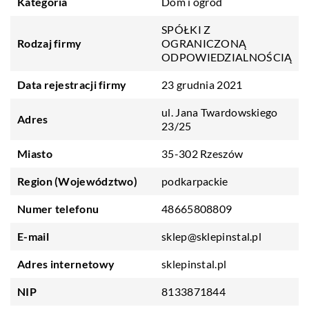
Kategoria
Dom i ogród
SPÓŁKI Z
Rodzaj firmy
OGRANICZONĄ
ODPOWIEDZIALNOŚCIĄ
Data rejestracji firmy
23 grudnia 2021
ul. Jana Twardowskiego
Adres
23/25
Miasto
35-302 Rzeszów
Region (Województwo)
podkarpackie
Numer telefonu
48665808809
E-mail
sklep@sklepinstal.pl
Adres internetowy
sklepinstal.pl
NIP
8133871844