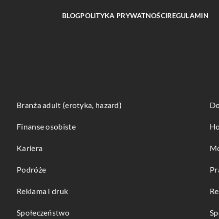
BLOG
POLITYKA PRYWATNOŚCI
REGULAMIN
Branża adult (erotyka, hazard)
Do
Finanse osobiste
Ho
Kariera
Mo
Podróże
Pr
Reklama i druk
Re
Społeczeństwo
Sp