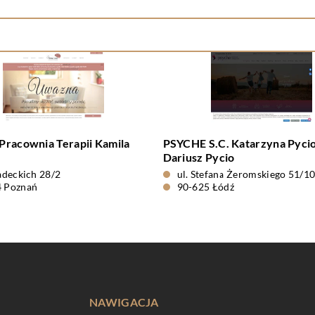
racownia Terapii Kamila
PSYCHE S.C. Katarzyna Pycio
Dariusz Pycio
iadeckich 28/2
ul. Stefana Żeromskiego 51/1
4 Poznań
90-625 Łódź
NAWIGACJA