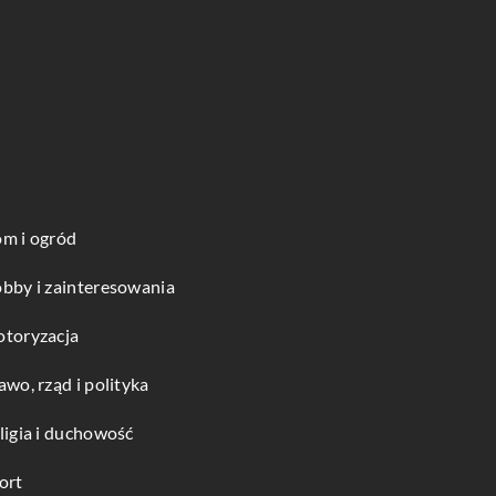
m i ogród
bby i zainteresowania
toryzacja
awo, rząd i polityka
ligia i duchowość
ort