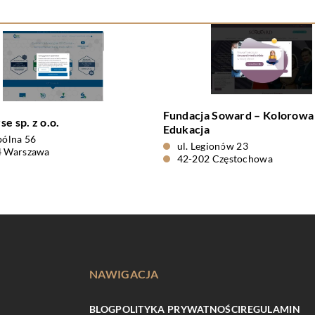
Fundacja Soward – Kolorowa
e sp. z o.o.
Edukacja
pólna 56
ul. Legionów 23
4 Warszawa
42-202 Częstochowa
NAWIGACJA
BLOG
POLITYKA PRYWATNOŚCI
REGULAMIN