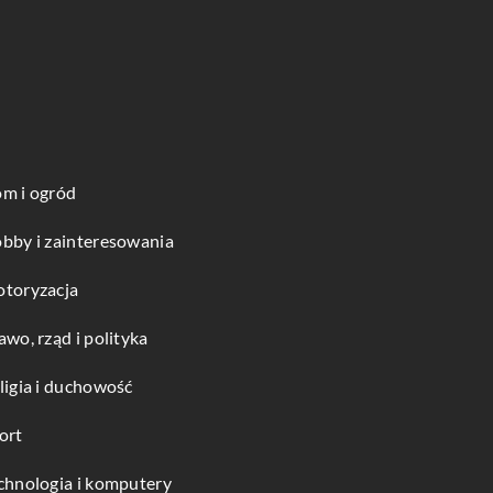
m i ogród
bby i zainteresowania
toryzacja
awo, rząd i polityka
ligia i duchowość
ort
chnologia i komputery