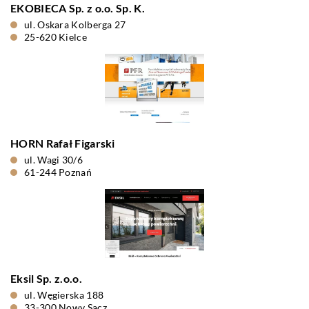
EKOBIECA Sp. z o.o. Sp. K.
ul. Oskara Kolberga 27
25-620 Kielce
HORN Rafał Figarski
ul. Wagi 30/6
61-244 Poznań
Eksil Sp. z.o.o.
ul. Węgierska 188
33-300 Nowy Sącz