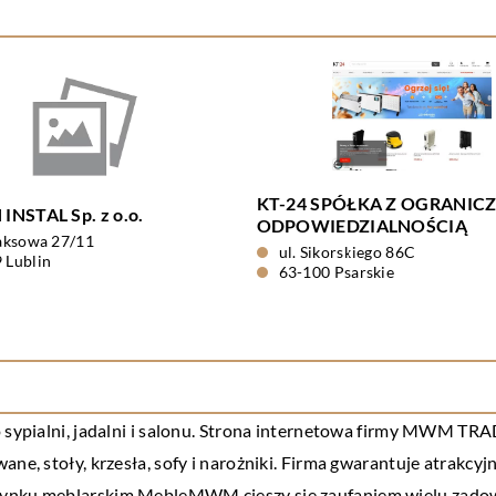
KT-24 SPÓŁKA Z OGRANIC
NSTAL Sp. z o.o.
ODPOWIEDZIALNOŚCIĄ
laksowa 27/11
ul. Sikorskiego 86C
 Lublin
63-100 Psarskie
ypialni, jadalni i salonu. Strona internetowa firmy MWM TRADE
ane, stoły, krzesła, sofy i narożniki. Firma gwarantuje atrakcy
rynku meblarskim MebleMWM cieszy się zaufaniem wielu zadow