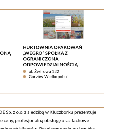
HURTOWNIA OPAKOWAŃ
ZONĄ
„WEGRO” SPÓŁKA Z
OGRANICZONĄ
ODPOWIEDZIALNOŚCIĄ
ul. Żwirowa 122
Gorzów Wielkopolski
 Sp. z o.o. z siedzibą w Kluczborku prezentuje
jne ceny, profesjonalną obsługę oraz fachowe
olonych klientów. Bezpieczne zakupy i szybka