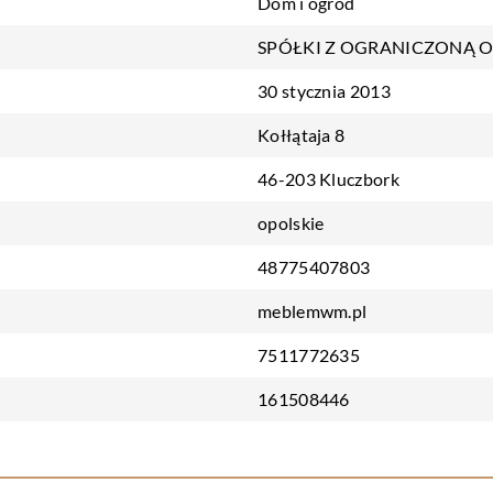
Dom i ogród
SPÓŁKI Z OGRANICZONĄ 
30 stycznia 2013
Kołłątaja 8
46-203 Kluczbork
opolskie
48775407803
meblemwm.pl
7511772635
161508446