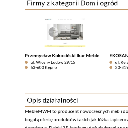
Firmy z kategorii Dom i ogród
Przemysław Kokociński Ikar Meble
EKOSAN I
ul. Wiosny Ludów 29/15
ul. Re
63-600 Kępno
20-819
Opis działalności
MebleMWM
to producent nowoczesnych mebli do s
bogatą ofertę produktów takich jak łóżka tapicerow
doradztwo. Dzięki 25-letniemu doświadczeniu na 