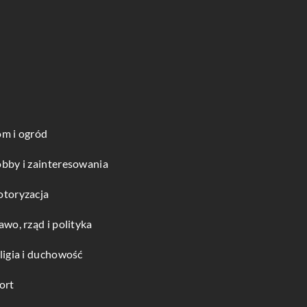
m i ogród
bby i zainteresowania
toryzacja
awo, rząd i polityka
ligia i duchowość
ort