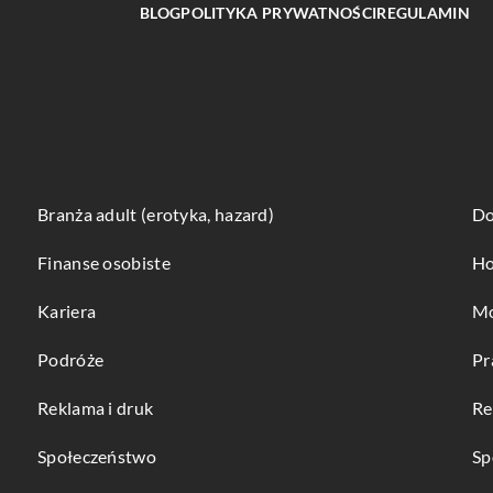
BLOG
POLITYKA PRYWATNOŚCI
REGULAMIN
Branża adult (erotyka, hazard)
Do
Finanse osobiste
Ho
Kariera
Mo
Podróże
Pr
Reklama i druk
Re
Społeczeństwo
Sp