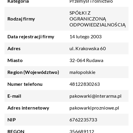
Kategoria
Przemysł i rolnictwo
SPÓŁKI Z
Rodzaj firmy
OGRANICZONĄ
ODPOWIEDZIALNOŚCIĄ
Data rejestracji firmy
14 lutego 2003
Adres
ul. Krakowska 60
Miasto
32-064 Rudawa
Region (Województwo)
małopolskie
Numer telefonu
48122830263
E-mail
pakowarki@interarma.pl
Adres internetowy
pakowarkiprozniowe.pl
NIP
6762235733
REGON
356689112