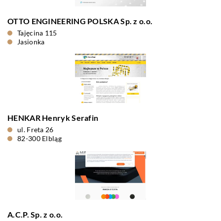
OTTO ENGINEERING POLSKA Sp. z o.o.
Tajęcina 115
Jasionka
HENKAR Henryk Serafin
ul. Freta 26
82-300 Elbląg
A.C.P. Sp. z o.o.