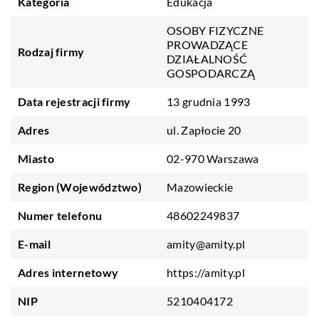
Kategoria
Edukacja
OSOBY FIZYCZNE
PROWADZĄCE
Rodzaj firmy
DZIAŁALNOŚĆ
GOSPODARCZĄ
Data rejestracji firmy
13 grudnia 1993
Adres
ul. Zapłocie 20
Miasto
02-970 Warszawa
Region (Województwo)
Mazowieckie
Numer telefonu
48602249837
E-mail
amity@amity.pl
Adres internetowy
https://amity.pl
NIP
5210404172