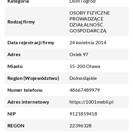
Kategoria
Dom i ogród
OSOBY FIZYCZNE
PROWADZĄCE
Rodzaj firmy
DZIAŁALNOŚĆ
GOSPODARCZĄ
Data rejestracji firmy
24 kwietnia 2014
Adres
Osiek 97
Miasto
55-200 Oława
Region (Województwo)
Dolnośląskie
Numer telefonu
48667489979
Adres internetowy
https://1001mebli.pl
NIP
9121859418
REGON
22396328