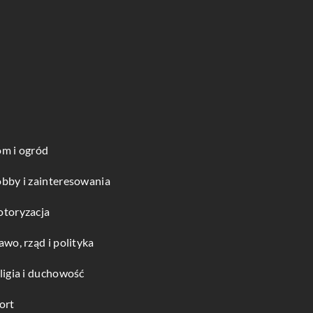
m i ogród
bby i zainteresowania
toryzacja
awo, rząd i polityka
ligia i duchowość
ort