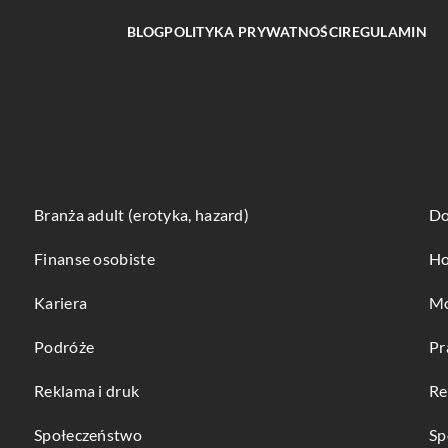
BLOG
POLITYKA PRYWATNOŚCI
REGULAMIN
Branża adult (erotyka, hazard)
Do
Finanse osobiste
Ho
Kariera
Mo
Podróże
Pr
Reklama i druk
Re
Społeczeństwo
Sp