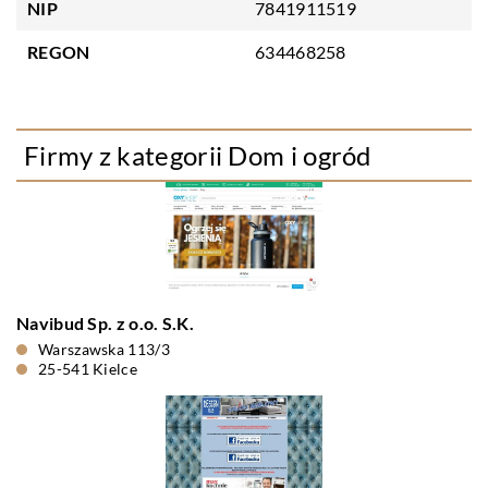
NIP
7841911519
REGON
634468258
Firmy z kategorii Dom i ogród
Navibud Sp. z o.o. S.K.
Warszawska 113/3
25-541 Kielce