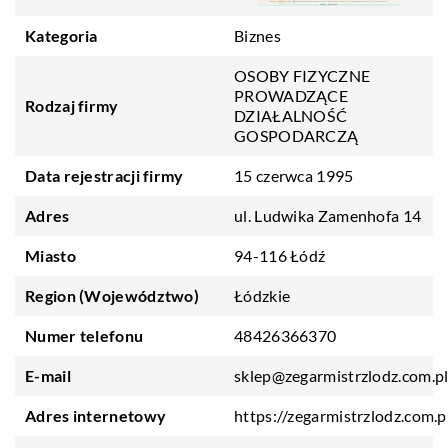
Kategoria
Biznes
OSOBY FIZYCZNE
PROWADZĄCE
Rodzaj firmy
DZIAŁALNOŚĆ
GOSPODARCZĄ
Data rejestracji firmy
15 czerwca 1995
Adres
ul. Ludwika Zamenhofa 14
Miasto
94-116 Łódź
Region (Województwo)
Łódzkie
Numer telefonu
48426366370
E-mail
sklep@zegarmistrzlodz.com.p
Adres internetowy
https://zegarmistrzlodz.com.p