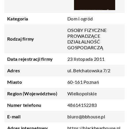
Kategoria
Dom i ogród
OSOBY FIZYCZNE
PROWADZĄCE
Rodzaj firmy
DZIAŁALNOŚĆ
GOSPODARCZĄ
Data rejestracji firmy
23 listopada 2011
Adres
ul. Bełchatowska 7/2
Miasto
60-161 Poznań
Region (Województwo)
Wielkopolskie
Numer telefonu
48614152283
E-mail
biuro@bbhouse.pl
Adres internetowy
https://blackbearhouse.pl