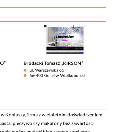
GO”
Brodacki Tomasz „KIRSON”
ul. Warszawska 65
66-400 Gorzów Wielkopolski
ą w Koniuszy, firma z wieloletnim doświadczeniem
 ciasta, pieczywo czy makarony bez zawartości
ronie można znaleźć blog z przepisami oraz