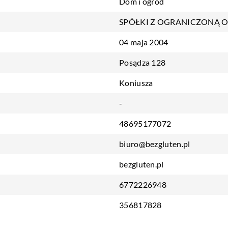
Dom i ogród
SPÓŁKI Z OGRANICZONĄ 
04 maja 2004
Posądza 128
Koniusza
-
48695177072
biuro@bezgluten.pl
bezgluten.pl
6772226948
356817828