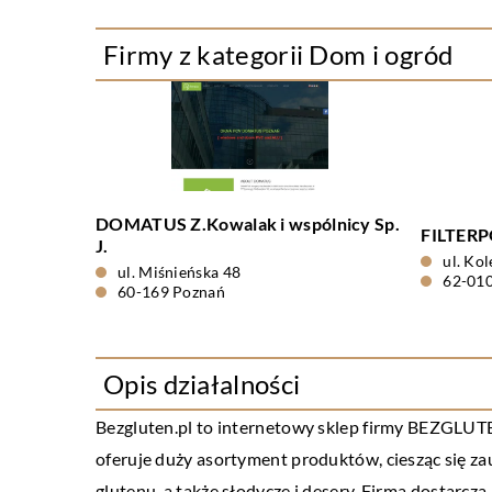
Firmy z kategorii Dom i ogród
DOMATUS Z.Kowalak i wspólnicy Sp.
FILTERP
J.
ul. Ko
ul. Miśnieńska 48
62-010
60-169 Poznań
Opis działalności
Bezgluten.pl to internetowy sklep firmy BEZGLUTEN
oferuje duży asortyment produktów, ciesząc się za
glutenu, a także słodycze i desery. Firma dostarc