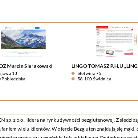
OZ Marcin Sierakowski
LINGO TOMASZ P.H.U „LIN
lejowa 13
Słotwina 75
 Pobiedziska
58-100 Świdnica
 sp. z o.o., lidera na rynku żywności bezglutenowej. Z siedzib
ufaniem wielu klientów. W ofercie Bezgluten znajdują się mąki,
za również produkty wegańskie i niskobiałkowe. Dodatkowo na st