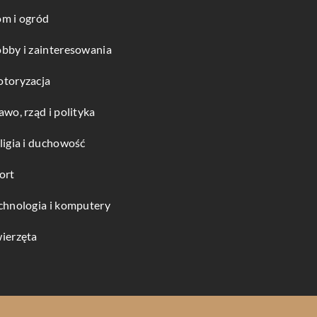
m i ogród
bby i zainteresowania
toryzacja
awo, rząd i polityka
ligia i duchowość
ort
chnologia i komputery
ierzęta