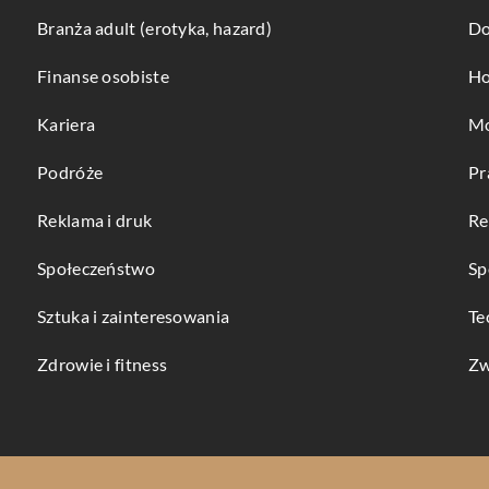
Branża adult (erotyka, hazard)
Do
Finanse osobiste
Ho
Kariera
Mo
Podróże
Pr
Reklama i druk
Re
Społeczeństwo
Sp
Sztuka i zainteresowania
Te
Zdrowie i fitness
Zw