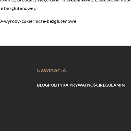
cie bezglutenowej.
109-wyroby-cukiernicze-bezglutenowe
NAWIGACJA
BLOG
POLITYKA PRYWATNOŚCI
REGULAMIN