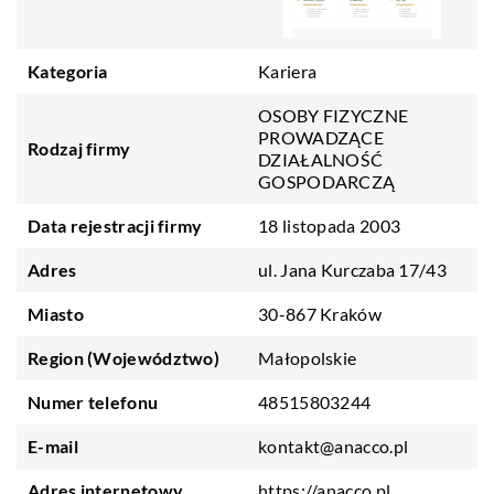
Kategoria
Kariera
OSOBY FIZYCZNE
PROWADZĄCE
Rodzaj firmy
DZIAŁALNOŚĆ
GOSPODARCZĄ
Data rejestracji firmy
18 listopada 2003
Adres
ul. Jana Kurczaba 17/43
Miasto
30-867 Kraków
Region (Województwo)
Małopolskie
Numer telefonu
48515803244
E-mail
kontakt@anacco.pl
Adres internetowy
https://anacco.pl