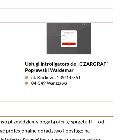
Usługi introligatorskie „CZARGRAF”
Popławski Waldemar
ul. Korkowa 139/145/51
04-549 Warszawa
so.pl znajdziemy bogatą ofertę sprzętu IT – od
jąc profesjonalne doradztwo i obsługę na
ej oferty. Szczególną uwagę zwraca na sektor