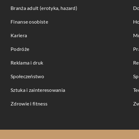
Branża adult (erotyka, hazard)
Do
Finanse osobiste
Ho
Kariera
Mo
Podróże
Pr
Reklama i druk
Re
Społeczeństwo
Sp
Sztuka i zainteresowania
Te
Zdrowie i fitness
Zw