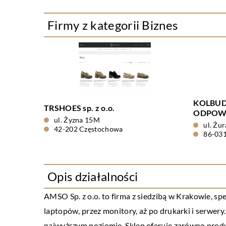
Firmy z kategorii Biznes
KOLBUD
TRSHOES sp. z o.o.
ODPOWI
ul. Żyzna 15M
ul. Żu
42-202 Częstochowa
86-031
Opis działalności
AMSO Sp. z o.o. to firma z siedzibą w Krakowie, s
laptopów, przez monitory, aż po drukarki i serwer
najwyższym poziomie. Sklep oferuje zarówno produ