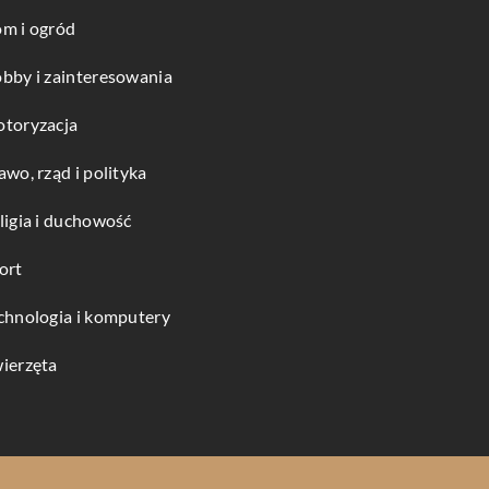
m i ogród
bby i zainteresowania
toryzacja
awo, rząd i polityka
ligia i duchowość
ort
chnologia i komputery
ierzęta