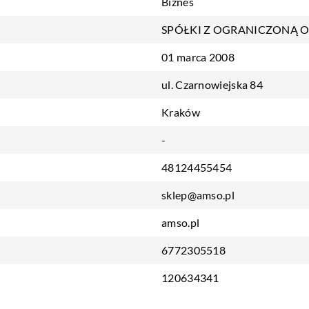
Biznes
SPÓŁKI Z OGRANICZONĄ 
01 marca 2008
ul. Czarnowiejska 84
Kraków
-
48124455454
sklep@amso.pl
amso.pl
6772305518
120634341