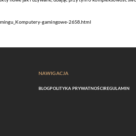
gamingu_Komputery-gamingowe-2658.html
NAWIGACJA
BLOG
POLITYKA PRYWATNOŚCI
REGULAMIN