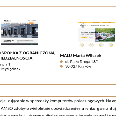
 SPÓŁKA Z OGRANICZONĄ
MALU Marta Wilczek
EDZIALNOŚCIĄ
ul. Biała Droga 13/1
rawia 1
30-327 Kraków
 Myślęcinek
pecjalizująca się w sprzedaży komputerów poleasingowych. Na am
y. AMSO zdobyło wieloletnie doświadczenie na rynku, gwarantu
kty nowe jak i używane, dbając przy tym o kompleksowość swoj