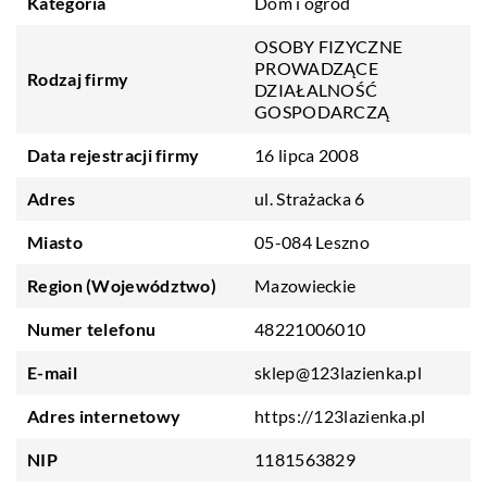
Kategoria
Dom i ogród
OSOBY FIZYCZNE
PROWADZĄCE
Rodzaj firmy
DZIAŁALNOŚĆ
GOSPODARCZĄ
Data rejestracji firmy
16 lipca 2008
Adres
ul. Strażacka 6
Miasto
05-084 Leszno
Region (Województwo)
Mazowieckie
Numer telefonu
48221006010
E-mail
sklep@123lazienka.pl
Adres internetowy
https://123lazienka.pl
NIP
1181563829